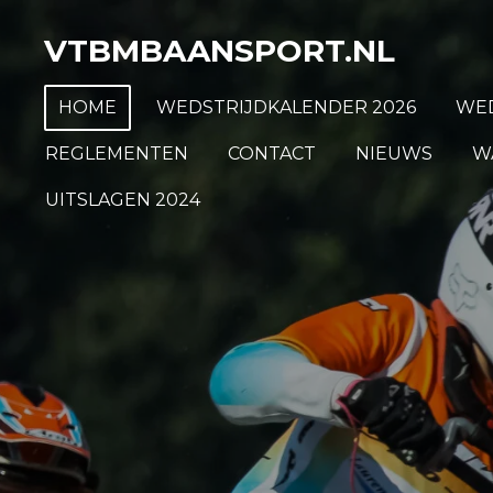
Ga
VTBMBAANSPORT.NL
direct
naar
HOME
WEDSTRIJDKALENDER 2026
WED
de
hoofdinhoud
REGLEMENTEN
CONTACT
NIEUWS
W
UITSLAGEN 2024