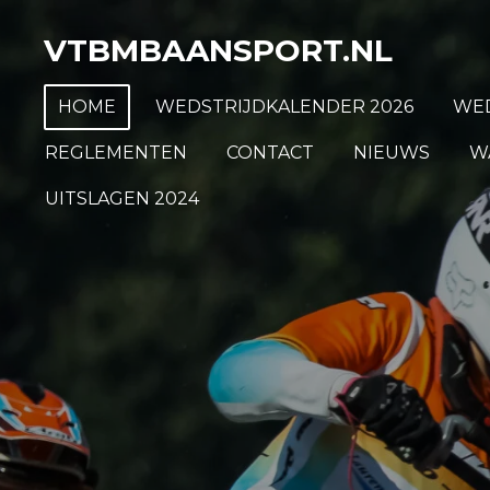
Ga
VTBMBAANSPORT.NL
direct
naar
HOME
WEDSTRIJDKALENDER 2026
WED
de
hoofdinhoud
REGLEMENTEN
CONTACT
NIEUWS
W
UITSLAGEN 2024