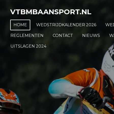
Ga
VTBMBAANSPORT.NL
direct
naar
HOME
WEDSTRIJDKALENDER 2026
WED
de
hoofdinhoud
REGLEMENTEN
CONTACT
NIEUWS
W
UITSLAGEN 2024