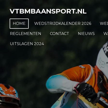
Ga
VTBMBAANSPORT.NL
direct
naar
HOME
WEDSTRIJDKALENDER 2026
WED
de
hoofdinhoud
REGLEMENTEN
CONTACT
NIEUWS
W
UITSLAGEN 2024